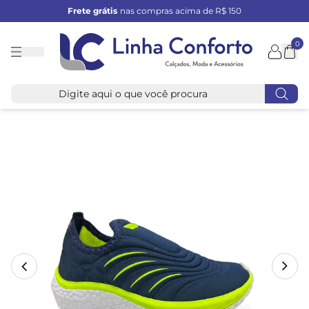
Frete grátis
nas compras acima de R$ 150
0
Linha
Conforto