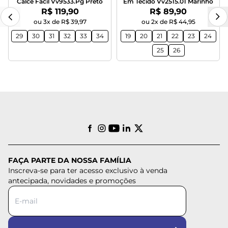
Calce Fácil Vv9533.Pg Preto
Em Tecido Vv2515.01 Marinho
Por:
Por:
R$ 119,90
R$ 89,90
ou 3x de R$ 39,97
ou 2x de R$ 44,95
29
30
31
32
33
34
19
20
21
22
23
24
25
26
FAÇA PARTE DA NOSSA FAMÍLIA
Inscreva-se para ter acesso exclusivo à venda
antecipada, novidades e promoções