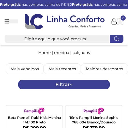
Frete grátis
nas compras acima de R$ 150
Frete grátis
nas compras acima 
0
Linha
Conforto
Home
|
menina
|
calçados
Mais vendidos
Mais recentes
Maiores descontos
Filtrar
Bota Pampili Rubi Kids Menina
Tênis Pampili Menina Sophie
141.100 Preto
768.004 Branco/Dourado
Por:
Por:
R$ 209,90
R$ 179,90