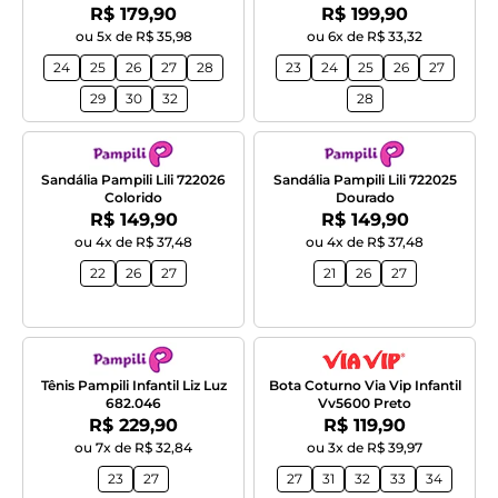
Por:
Por:
R$ 179,90
R$ 199,90
ou 5x de R$ 35,98
ou 6x de R$ 33,32
24
25
26
27
28
23
24
25
26
27
29
30
32
28
Sandália Pampili Lili 722026
Sandália Pampili Lili 722025
Colorido
Dourado
Por:
Por:
R$ 149,90
R$ 149,90
ou 4x de R$ 37,48
ou 4x de R$ 37,48
22
26
27
21
26
27
Tênis Pampili Infantil Liz Luz
Bota Coturno Via Vip Infantil
682.046
Vv5600 Preto
Por:
Por:
R$ 229,90
R$ 119,90
ou 7x de R$ 32,84
ou 3x de R$ 39,97
23
27
27
31
32
33
34