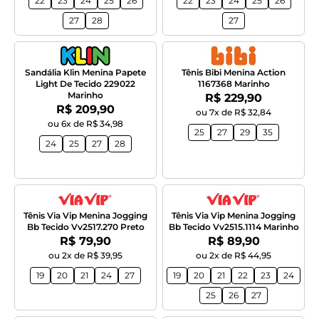
22
23
24
25
26
22
23
24
25
26
27
28
27
Sandália Klin Menina Papete
Tênis Bibi Menina Action
Light De Tecido 229022
1167368 Marinho
Marinho
Por:
R$ 229,90
Por:
R$ 209,90
ou 7x de R$ 32,84
ou 6x de R$ 34,98
25
27
29
35
24
25
27
28
Tênis Via Vip Menina Jogging
Tênis Via Vip Menina Jogging
Bb Tecido Vv2517.270 Preto
Bb Tecido Vv2515.1114 Marinho
Por:
Por:
R$ 79,90
R$ 89,90
ou 2x de R$ 39,95
ou 2x de R$ 44,95
19
20
21
24
27
19
20
21
22
23
24
25
26
27