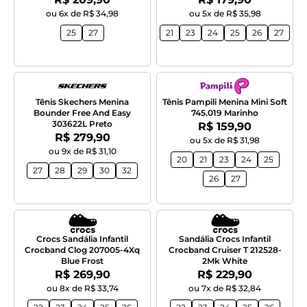
ou 6x de R$ 34,98
ou 5x de R$ 35,98
25
27
21
23
24
25
26
27
Tênis Skechers Menina
Tênis Pampili Menina Mini Soft
Bounder Free And Easy
745.019 Marinho
303622L Preto
Por:
R$ 159,90
Por:
R$ 279,90
ou 5x de R$ 31,98
ou 9x de R$ 31,10
20
21
23
24
25
27
28
29
30
32
26
27
Crocs Sandália Infantil
Sandália Crocs Infantil
Crocband Clog 207005-4Xq
Crocband Cruiser T 212528-
Blue Frost
2Mk White
Por:
Por:
R$ 269,90
R$ 229,90
ou 8x de R$ 33,74
ou 7x de R$ 32,84