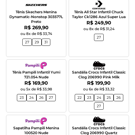
Tênis Skechers Menina
Tênis All Star Infantil Chuck
Dynamatic-Nonstop 303577L
Taylor Ck1286 Azul Super Lua
Preto
Por:
R$ 249,90
Por:
R$ 269,90
ou 8x de R$ 31,24
ou 8x de R$ 33,74
27
27
29
31
Tênis Pampili Infantil Yumi
Sandália Crocs Infantil Classic
721.054 Nude
Clog 206990 Pink Milk
Por:
Por:
R$ 169,90
R$ 199,90
ou 5x de R$ 33,98
ou 6x de R$ 33,32
23
24
26
27
22
23
24
25
26
27
Sapatilha Pampili Menina
Sandália Crocs Infantil Classic
100520 Nude
Clog 206990 Quartz