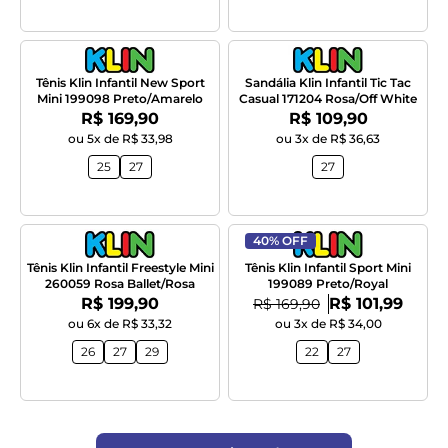
Tênis Klin Infantil New Sport
Sandália Klin Infantil Tic Tac
Mini 199098 Preto/Amarelo
Casual 171204 Rosa/Off White
Por:
Por:
R$ 169,90
R$ 109,90
ou 5x de R$ 33,98
ou 3x de R$ 36,63
25
27
27
40% OFF
Tênis Klin Infantil Freestyle Mini
Tênis Klin Infantil Sport Mini
260059 Rosa Ballet/Rosa
199089 Preto/Royal
Por:
Por:
R$ 199,90
De:
R$ 101,99
R$ 169,90
ou 6x de R$ 33,32
ou 3x de R$ 34,00
26
27
29
22
27