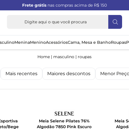
Frete grátis
nas compras acima de R$ 150
sculino
Menina
Menino
Acessórios
Cama, Mesa e Banho
Roupas
P
Home
|
masculino
|
roupas
Mais recentes
Maiores descontos
Menor Preç
Esportiva
Meia Selene Pilates 76%
Meia S
reto/Bege
Algodão 7850 Pink Escuro
Algod