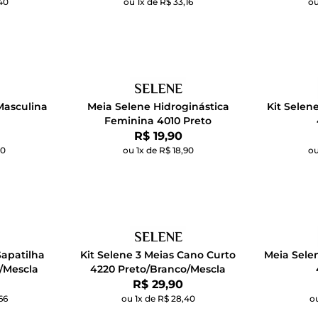
40
ou 1x de R$ 33,16
ou
Masculina
Meia Selene Hidroginástica
Kit Selen
Feminina 4010 Preto
Por:
R$ 19,90
40
ou 1x de R$ 18,90
ou
Sapatilha
Kit Selene 3 Meias Cano Curto
Meia Sele
/Mescla
4220 Preto/Branco/Mescla
Por:
R$ 29,90
66
ou 1x de R$ 28,40
ou