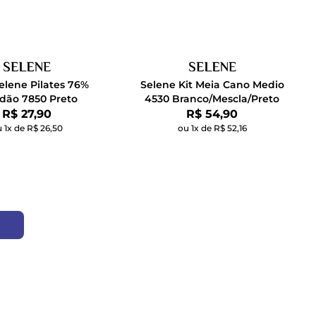
elene Pilates 76%
Selene Kit Meia Cano Medio
dão 7850 Preto
4530 Branco/Mescla/Preto
Por:
Por:
R$ 27,90
R$ 54,90
 1x de R$ 26,50
ou 1x de R$ 52,16