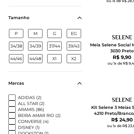
ou 1x de R$ 28,
Tamanho
P
M
G
EG
Meia Selene Social 
34/38
34/39
37/44
39/43
3030 Preto
Por:
R$ 9,90
44/46
44/48
X1
X2
ou 1x de R$ 9,
Marcas
ADIDAS (2)
ALL STAR (2)
Kit Selene 3 Meias 
ARAMIS (86)
4210 Preto/Branco
BEIRA AMAR RIO (2)
Por:
R$ 24,90
CONVERSE (4)
ou 1x de R$ 23,
DISNEY (1)
DOCKSTON (1)