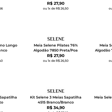
Por:
R$ 27,90
66
ou 1x de R$ 26,50
ou
ano Longo
Meia Selene Pilates 76%
Meia S
anco
Algodão 7850 Preta/Poa
Algodão 
Por:
R$ 27,90
40
ou 1x de R$ 26,50
ou
Sapatilha
Kit Selene 3 Meias Sapatilha
Meia Sel
to
4515 Branco/Branco
Por:
R$ 34,90