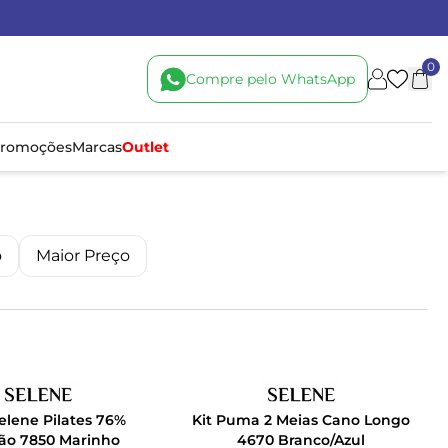
0
Compre pelo WhatsApp
romoções
Marcas
Outlet
o
Maior Preço
elene Pilates 76%
Kit Puma 2 Meias Cano Longo
ão 7850 Marinho
4670 Branco/Azul