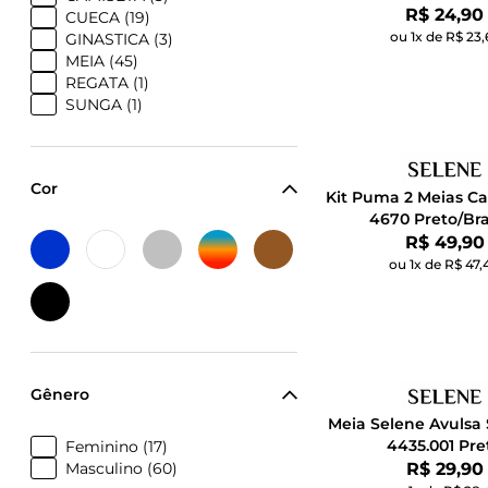
Por:
R$ 24,90
CUECA (19)
ou 1x de R$ 23,
GINASTICA (3)
MEIA (45)
REGATA (1)
SUNGA (1)
Cor
Kit Puma 2 Meias C
4670 Preto/Br
Por:
R$ 49,90
ou 1x de R$ 47,
Gênero
Meia Selene Avulsa 
4435.001 Pre
Feminino (17)
Por:
Masculino (60)
R$ 29,90