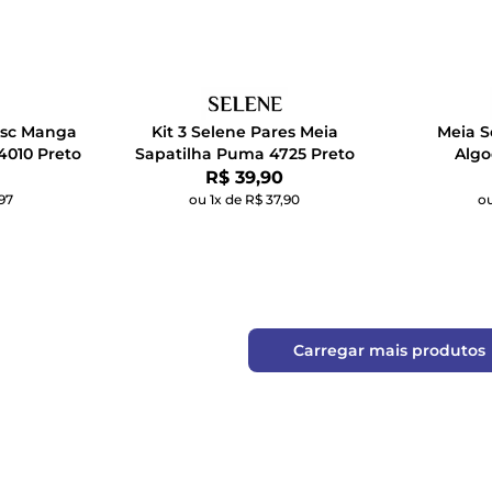
asc Manga
Kit 3 Selene Pares Meia
Meia S
4010 Preto
Sapatilha Puma 4725 Preto
Algo
Por:
R$ 39,90
97
ou 1x de R$ 37,90
ou
Carregar mais produtos