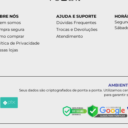
BRE NÓS
AJUDA E SUPORTE
HORÁ
Segund
em somos
Dúvidas Frequentes
Sábado
mpra segura
Trocas e Devoluções
mo comprar
Atendimento
ítica de Privacidade
sas lojas
AMBIENT
Seus dados são criptografados de ponta a ponta. Utilizamos ce
para garantir 