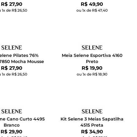
Por:
Por:
R$ 27,90
R$ 49,90
 1x de R$ 26,50
ou 1x de R$ 47,40
elene Pilates 76%
Meia Selene Esportiva 4160
7850 Mocha Mousse
Preto
Por:
Por:
R$ 27,90
R$ 19,90
 1x de R$ 26,50
ou 1x de R$ 18,90
ene Cano Curto 4495
Kit Selene 3 Meias Sapatilha
Branco
4515 Preta
Por:
Por:
R$ 29,90
R$ 34,90