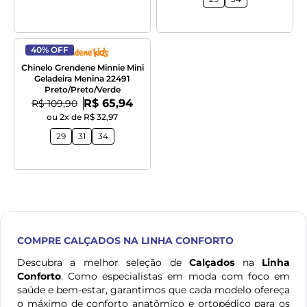
40% OFF
Chinelo Grendene Minnie Mini
Geladeira Menina 22491
Preto/Preto/Verde
Por:
De:
R$ 65,94
R$ 109,90
ou 2x de R$ 32,97
29
31
34
COMPRE
CALÇADOS
NA LINHA CONFORTO
Descubra a melhor seleção de
Calçados
na
Linha
Conforto
. Como especialistas em moda com foco em
saúde e bem-estar, garantimos que cada modelo ofereça
o máximo de conforto anatômico e ortopédico para os