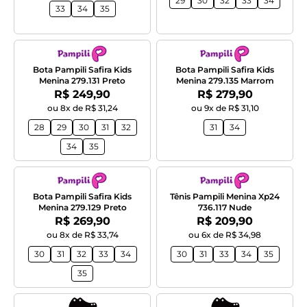
29
30
32
33
34
33
34
35
Bota Pampili Safira Kids
Bota Pampili Safira Kids
Menina 279.131 Preto
Menina 279.135 Marrom
Por:
Por:
R$ 249,90
R$ 279,90
ou 8x de R$ 31,24
ou 9x de R$ 31,10
28
29
30
31
32
31
34
34
35
Bota Pampili Safira Kids
Tênis Pampili Menina Xp24
Menina 279.129 Preto
736.117 Nude
Por:
Por:
R$ 269,90
R$ 209,90
ou 8x de R$ 33,74
ou 6x de R$ 34,98
30
31
32
33
34
30
31
33
34
35
35