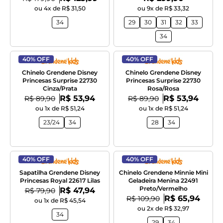
ou 4x de R$ 31,50
ou 9x de R$ 33,32
34
29
30
31
32
33
34
40% OFF
40% OFF
Chinelo Grendene Disney
Chinelo Grendene Disney
Princesas Surprise 22730
Princesas Surprise 22730
Cinza/Prata
Rosa/Rosa
Por:
Por:
De:
R$ 53,94
De:
R$ 53,94
R$ 89,90
R$ 89,90
ou 1x de R$ 51,24
ou 1x de R$ 51,24
23/24
34
28
34
40% OFF
40% OFF
Sapatilha Grendene Disney
Chinelo Grendene Minnie Mini
Princesas Royal 22617 Lilas
Geladeira Menina 22491
Preto/Vermelho
Por:
De:
R$ 47,94
R$ 79,90
Por:
De:
R$ 65,94
R$ 109,90
ou 1x de R$ 45,54
ou 2x de R$ 32,97
34
29
34