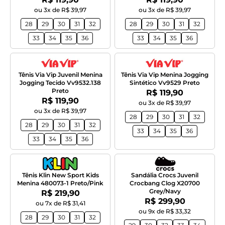
ou 3x de R$ 39,97
ou 3x de R$ 39,97
28
29
30
31
32
28
29
30
31
32
33
34
35
36
33
34
35
36
Tênis Via Vip Juvenil Menina
Tênis Via Vip Menina Jogging
Jogging Tecido Vv9532.138
Sintético Vv9529 Preto
Preto
Por:
R$ 119,90
Por:
R$ 119,90
ou 3x de R$ 39,97
ou 3x de R$ 39,97
28
29
30
31
32
28
29
30
31
32
33
34
35
36
33
34
35
36
Tênis Klin New Sport Kids
Sandália Crocs Juvenil
Menina 480073-1 Preto/Pink
Crocbang Clog X20700
Grey/Navy
Por:
R$ 219,90
Por:
R$ 299,90
ou 7x de R$ 31,41
ou 9x de R$ 33,32
28
29
30
31
32