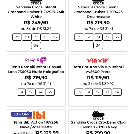
Sandália Crocs Infantil
Sandália Crocs Juvenil
Crocband Cruiser T 212527-2Mk
Crocband Cruiser T 209423
White
Dreamscape
Por:
Por:
R$ 249,90
R$ 219,90
ou 8x de R$ 31,24
ou 7x de R$ 31,41
29
30
31
32
33
29
30
31
32
33
34
34
Tênis Pampili Infantil Casual
Bota Coturno Via Vip Infantil
Lona 736030 Nude Holografico
Vv5600 Preto
Por:
Por:
R$ 219,90
R$ 119,90
ou 7x de R$ 31,41
ou 3x de R$ 39,97
31
32
34
35
27
31
32
33
34
30% OFF
Tênis Bibi Action 1167266
Sandália Crocs Crocband Clog
Naval/Rosa Matte
Juvenil X20700 Navy
Por:
Por:
De:
R$ 125,99
R$ 299,90
R$ 179,90