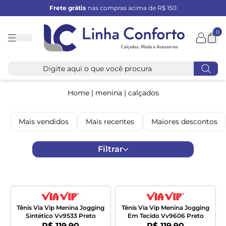
Frete grátis
nas compras acima de R$ 150
0
Linha
Conforto
Home
|
menina
|
calçados
Mais vendidos
Mais recentes
Maiores descontos
Filtrar
Tênis Via Vip Menina Jogging
Tênis Via Vip Menina Jogging
Sintético Vv9533 Preto
Em Tecido Vv9606 Preto
Por:
Por:
R$ 119,90
R$ 119,90