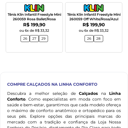
Tênis Klin Infantil Freestyle Mini
Tênis Klin Infantil Freestyle Mini
260059 Rosa Ballet/Rosa
260059 Off White/Rosa/Azul
Por:
Por:
R$ 199,90
R$ 199,90
ou 6x de R$ 33,32
ou 6x de R$ 33,32
26
27
29
26
28
COMPRE
CALÇADOS
NA LINHA CONFORTO
Descubra a melhor seleção de
Calçados
na
Linha
Conforto
. Como especialistas em moda com foco em
saúde e bem-estar, garantimos que cada modelo ofereça
o máximo de conforto anatômico e ortopédico para os
seus pés. Explore opções das principais marcas do
mercado com a tradição e confiança da Loja Nossa
Senhora do Rosário, diretamente de Rio Claro para todo