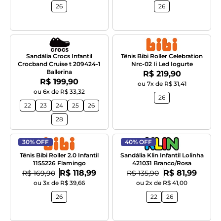
26
26
Sandália Crocs Infantil
Tênis Bibi Roller Celebration
Crocband Cruise t 209424-1
Nrc-02 Ii Led Iogurte
Ballerina
Por:
R$ 219,90
Por:
R$ 199,90
ou 7x de R$ 31,41
ou 6x de R$ 33,32
26
22
23
24
25
26
28
30% OFF
40% OFF
Tênis Bibi Roller 2.0 Infantil
Sandália Klin Infantil Lolinha
1155226 Flamingo
421031 Branco/Rosa
Por:
Por:
De:
R$ 118,99
De:
R$ 81,99
R$ 169,90
R$ 135,90
ou 3x de R$ 39,66
ou 2x de R$ 41,00
26
22
26