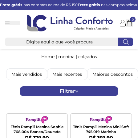
Frete grátis
nas compras acima de R$ 150
Frete grátis
nas compras acima 
0
Linha
Conforto
Home
|
menina
|
calçados
Mais vendidos
Mais recentes
Maiores descontos
Filtrar
Tênis Pampili Menina Sophie
Tênis Pampili Menina Mini Soft
768.004 Branco/Dourado
745.019 Marinho
Por:
Por:
R$ 179,90
R$ 159,90