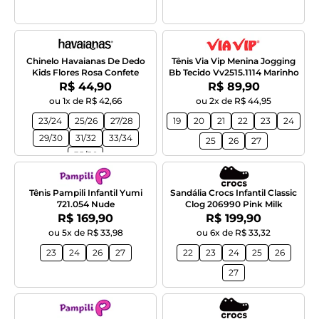
Chinelo Havaianas De Dedo
Tênis Via Vip Menina Jogging
Kids Flores Rosa Confete
Bb Tecido Vv2515.1114 Marinho
Por:
Por:
R$ 44,90
R$ 89,90
ou 1x de R$ 42,66
ou 2x de R$ 44,95
23/24
25/26
27/28
19
20
21
22
23
24
29/30
31/32
33/34
25
26
27
35/36
Tênis Pampili Infantil Yumi
Sandália Crocs Infantil Classic
721.054 Nude
Clog 206990 Pink Milk
Por:
Por:
R$ 169,90
R$ 199,90
ou 5x de R$ 33,98
ou 6x de R$ 33,32
23
24
26
27
22
23
24
25
26
27