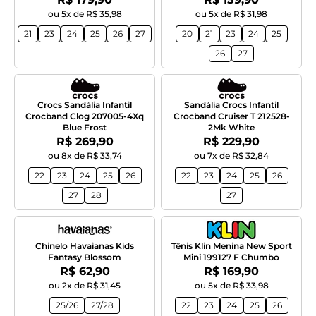
ou 5x de R$ 35,98
ou 5x de R$ 31,98
21
23
24
25
26
27
20
21
23
24
25
26
27
Crocs Sandália Infantil
Sandália Crocs Infantil
Crocband Clog 207005-4Xq
Crocband Cruiser T 212528-
Blue Frost
2Mk White
Por:
Por:
R$ 269,90
R$ 229,90
ou 8x de R$ 33,74
ou 7x de R$ 32,84
22
23
24
25
26
22
23
24
25
26
27
28
27
Chinelo Havaianas Kids
Tênis Klin Menina New Sport
Fantasy Blossom
Mini 199127 F Chumbo
Por:
Por:
R$ 62,90
R$ 169,90
ou 2x de R$ 31,45
ou 5x de R$ 33,98
25/26
27/28
22
23
24
25
26