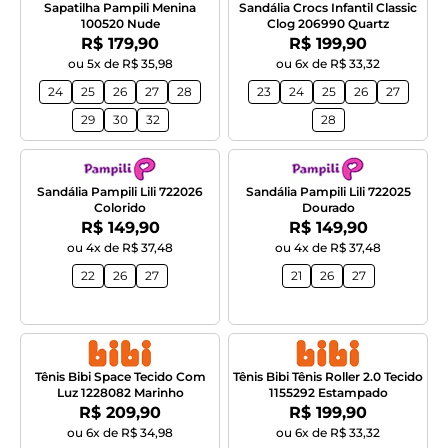
Sapatilha Pampili Menina
Sandália Crocs Infantil Classic
100520 Nude
Clog 206990 Quartz
Por:
Por:
R$ 179,90
R$ 199,90
ou 5x de R$ 35,98
ou 6x de R$ 33,32
24
25
26
27
28
23
24
25
26
27
29
30
32
28
Sandália Pampili Lili 722026
Sandália Pampili Lili 722025
Colorido
Dourado
Por:
Por:
R$ 149,90
R$ 149,90
ou 4x de R$ 37,48
ou 4x de R$ 37,48
22
26
27
21
26
27
Tênis Bibi Space Tecido Com
Tênis Bibi Tênis Roller 2.0 Tecido
Luz 1228082 Marinho
1155292 Estampado
Por:
Por:
R$ 209,90
R$ 199,90
ou 6x de R$ 34,98
ou 6x de R$ 33,32