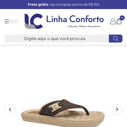
Frete grátis
nas compras acima de R$ 150
0
Linha
Conforto