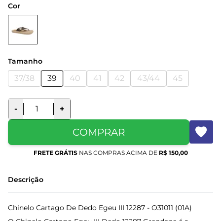
Cor
Tamanho
37/38
39
40
41
42
43/44
45
-
+
COMPRAR
FRETE GRÁTIS
NAS COMPRAS ACIMA DE
R$ 150,00
Descrição
Chinelo Cartago De Dedo Egeu III 12287 - O31011 (01A)