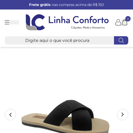
Frete grátis
nas compras acima de R$ 150
0
Linha
Conforto