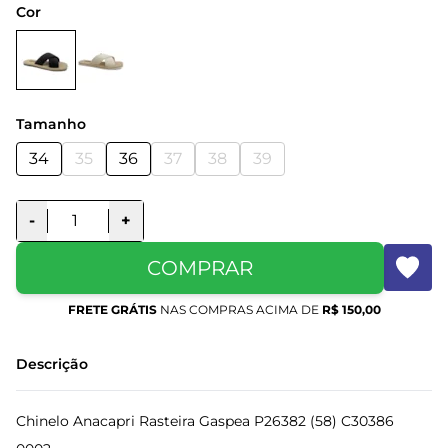
Cor
Tamanho
34
35
36
37
38
39
-
+
COMPRAR
FRETE GRÁTIS
NAS COMPRAS ACIMA DE
R$ 150,00
Descrição
Chinelo Anacapri Rasteira Gaspea P26382 (58) C30386