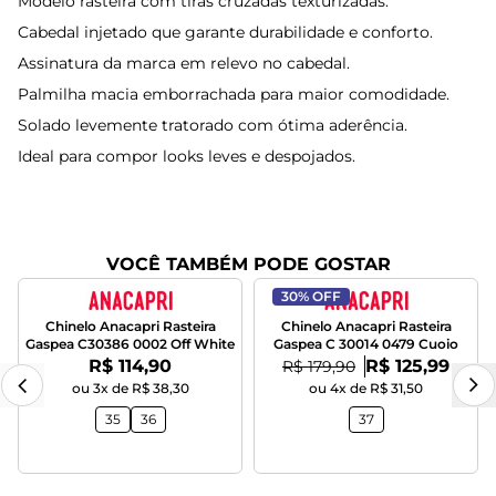
Modelo rasteira com tiras cruzadas texturizadas.
Cabedal injetado que garante durabilidade e conforto.
Assinatura da marca em relevo no cabedal.
Palmilha macia emborrachada para maior comodidade.
Solado levemente tratorado com ótima aderência.
Ideal para compor looks leves e despojados.
VOCÊ TAMBÉM PODE GOSTAR
30% OFF
Chinelo Anacapri Rasteira
Chinelo Anacapri Rasteira
Gaspea C30386 0002 Off White
Gaspea C 30014 0479 Cuoio
Por:
Por:
R$ 114,90
De:
R$ 125,99
R$ 179,90
ou 3x de R$ 38,30
ou 4x de R$ 31,50
35
36
37