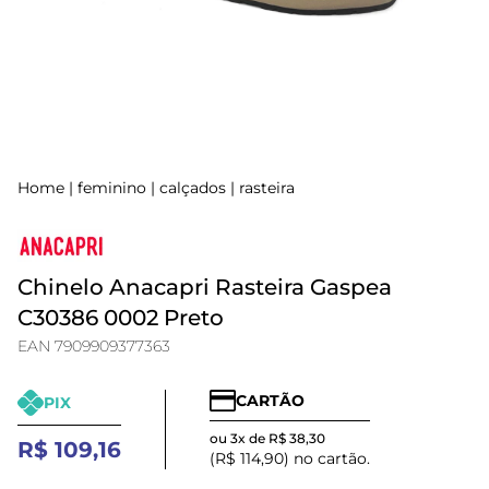
Home
|
feminino
|
calçados
|
rasteira
Chinelo Anacapri Rasteira Gaspea
C30386 0002 Preto
EAN 7909909377363
CARTÃO
PIX
ou 3x de R$ 38,30
R$ 109,16
(R$ 114,90) no cartão.