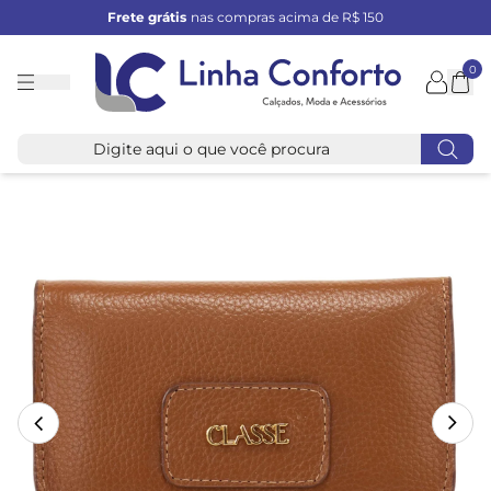
Frete grátis
nas compras acima de R$ 150
0
Linha
Conforto