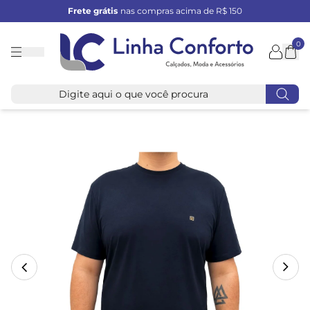
Frete grátis
nas compras acima de R$ 150
0
Linha
Conforto