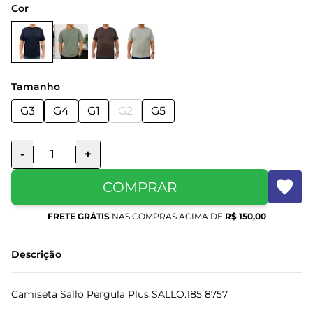
Cor
Tamanho
G3
G4
G1
G2
G5
-
+
COMPRAR
FRETE GRÁTIS
NAS COMPRAS ACIMA DE
R$ 150,00
Descrição
Camiseta Sallo Pergula Plus SALLO.185 8757