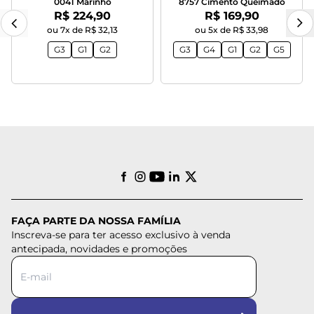
0041 Marinho
8757 Cimento Queimado
Por:
Por:
R$ 224,90
R$ 169,90
ou 7x de R$ 32,13
ou 5x de R$ 33,98
G3
G1
G2
G3
G4
G1
G2
G5
FAÇA PARTE DA NOSSA FAMÍLIA
Inscreva-se para ter acesso exclusivo à venda
antecipada, novidades e promoções