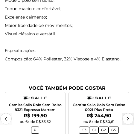
Modelo polo sem bolso;
Toque macio e confortável;
Excelente caimento;
Maior liberdade de movimentos;
Visual clássico e versátil.
Especificações:
Composição: 64% Poliéster, 32% Viscose e 4% Elastano.
VOCÊ TAMBÉM PODE GOSTAR
Camisa Sallo Polo Sem Bolso
Camisa Sallo Polo Sem Bolso
8321 Expresso Marrom
0021 Plus Preto
Por:
Por:
R$ 199,90
R$ 244,90
ou 6x de R$ 33,32
ou 8x de R$ 30,61
P
G3
G1
G2
G5