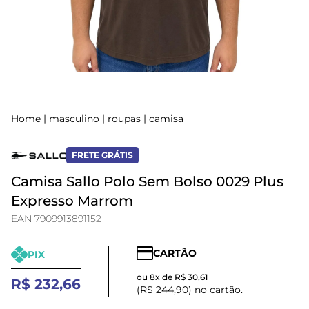
Home
|
masculino
|
roupas
|
camisa
FRETE GRÁTIS
Camisa Sallo Polo Sem Bolso 0029 Plus
Expresso Marrom
EAN 7909913891152
CARTÃO
PIX
ou 8x de R$ 30,61
R$ 232,66
(R$ 244,90) no cartão.