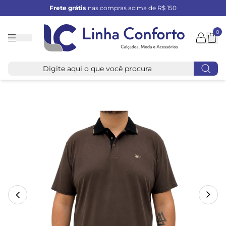
Frete grátis
nas compras acima de R$ 150
0
Linha
Conforto