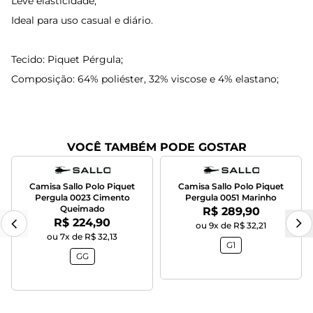
Leve elasticidade;
Ideal para uso casual e diário.
Tecido: Piquet Pérgula;
Composição: 64% poliéster, 32% viscose e 4% elastano;
VOCÊ TAMBÉM PODE GOSTAR
Camisa Sallo Polo Piquet
Camisa Sallo Polo Piquet
Pergula 0023 Cimento
Pergula 0051 Marinho
Queimado
Por:
R$ 289,90
Por:
R$ 224,90
ou 9x de R$ 32,21
ou 7x de R$ 32,13
G1
GG