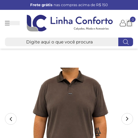
Frete grátis
nas compras acima de R$ 150
0
Linha
Conforto