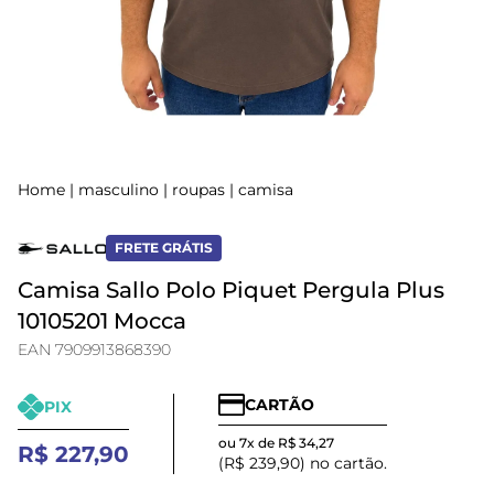
Home
|
masculino
|
roupas
|
camisa
FRETE GRÁTIS
Camisa Sallo Polo Piquet Pergula Plus
10105201 Mocca
EAN 7909913868390
CARTÃO
PIX
ou 7x de R$ 34,27
R$ 227,90
(R$ 239,90) no cartão.