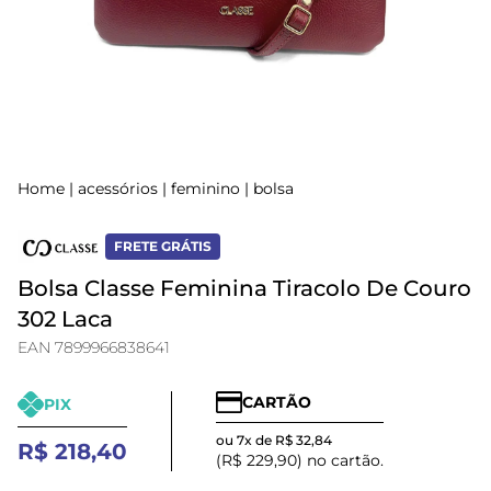
Home
|
acessórios
|
feminino
|
bolsa
FRETE GRÁTIS
Bolsa Classe Feminina Tiracolo De Couro
302 Laca
EAN 7899966838641
CARTÃO
PIX
ou 7x de R$ 32,84
R$ 218,40
(R$ 229,90) no cartão.