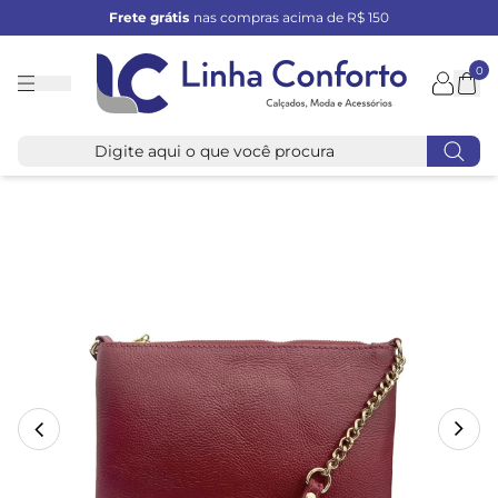
Frete grátis
nas compras acima de R$ 150
0
Linha
Conforto