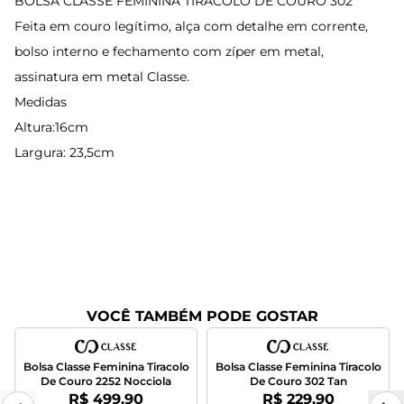
BOLSA CLASSE FEMININA TIRACOLO DE COURO 302
Feita em couro legítimo, alça com detalhe em corrente,
bolso interno e fechamento com zíper em metal,
assinatura em metal Classe.
Medidas
Altura:16cm
Largura: 23,5cm
VOCÊ TAMBÉM PODE GOSTAR
Bolsa Classe Feminina Tiracolo
Bolsa Classe Feminina Tiracolo
De Couro 2252 Nocciola
De Couro 302 Tan
Por:
Por:
R$ 499,90
R$ 229,90