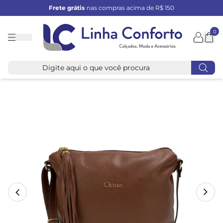
Frete grátis
nas compras acima de R$ 150
0
Linha
Conforto