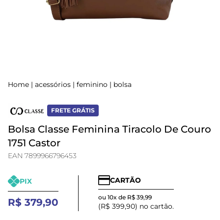
Home
|
acessórios
|
feminino
|
bolsa
FRETE GRÁTIS
Bolsa Classe Feminina Tiracolo De Couro
1751 Castor
EAN 7899966796453
CARTÃO
PIX
ou 10x de R$ 39,99
R$ 379,90
(R$ 399,90) no cartão.