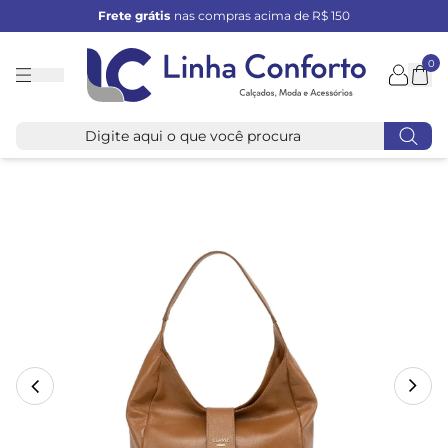
Frete grátis
nas compras acima de R$ 150
0
Linha
Conforto