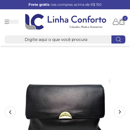
Frete grátis
nas compras acima de R$ 150
0
Linha
Conforto