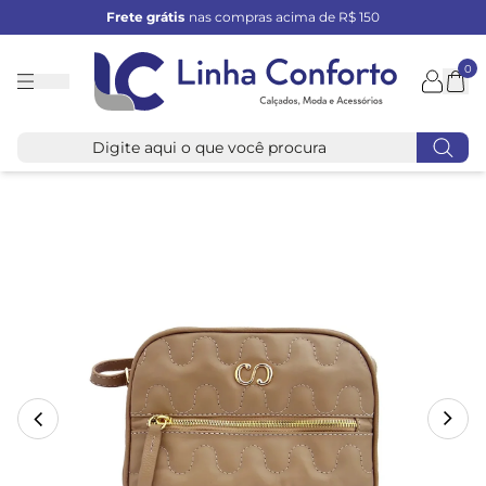
Frete grátis
nas compras acima de R$ 150
0
Linha
Conforto