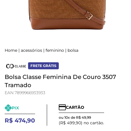
Home
|
acessórios
|
feminino
|
bolsa
FRETE GRÁTIS
Bolsa Classe Feminina De Couro 3507
Tramado
EAN 7899966933933
CARTÃO
PIX
ou 10x de R$ 49,99
R$ 474,90
(R$ 499,90) no cartão.