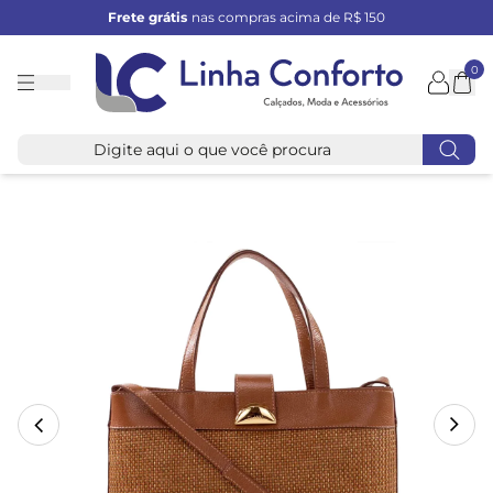
Frete grátis
nas compras acima de R$ 150
0
Linha
Conforto