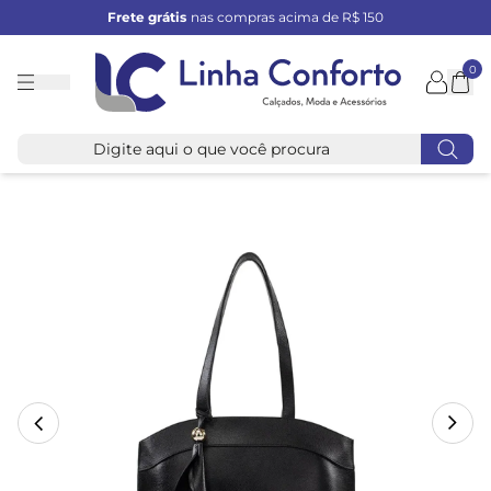
Frete grátis
nas compras acima de R$ 150
0
Linha
Conforto