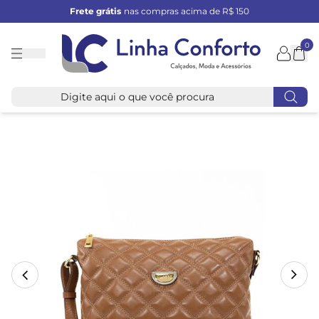
Frete grátis
nas compras acima de R$ 150
0
Linha
Conforto