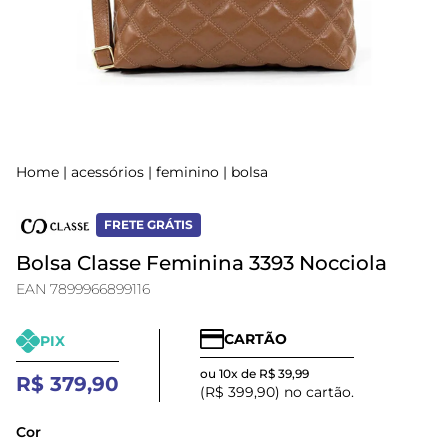
Home
|
acessórios
|
feminino
|
bolsa
FRETE GRÁTIS
Bolsa Classe Feminina 3393 Nocciola
EAN 7899966899116
CARTÃO
PIX
ou 10x de R$ 39,99
R$ 379,90
(R$ 399,90) no cartão.
Cor