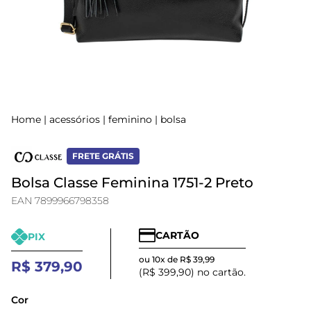
Home
|
acessórios
|
feminino
|
bolsa
FRETE GRÁTIS
Bolsa Classe Feminina 1751-2 Preto
EAN 7899966798358
CARTÃO
PIX
ou 10x de R$ 39,99
R$ 379,90
(R$ 399,90) no cartão.
Cor