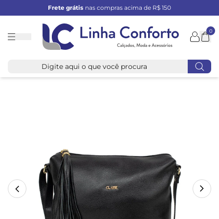
Frete grátis
nas compras acima de R$ 150
0
Linha
Conforto