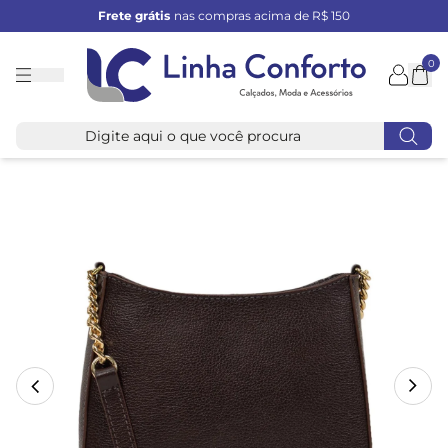
Frete grátis
nas compras acima de R$ 150
0
Linha
Conforto