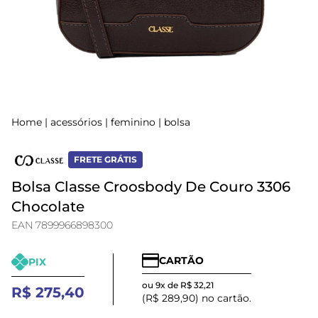
Home
|
acessórios
|
feminino
|
bolsa
FRETE GRÁTIS
Bolsa Classe Croosbody De Couro 3306
Chocolate
EAN 7899966898300
CARTÃO
PIX
ou 9x de R$ 32,21
R$ 275,40
(R$ 289,90) no cartão.