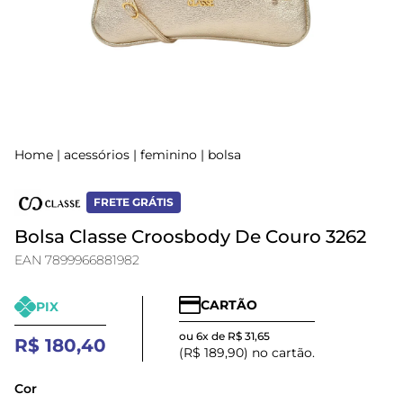
Home
|
acessórios
|
feminino
|
bolsa
FRETE GRÁTIS
Bolsa Classe Croosbody De Couro 3262
EAN 7899966881982
CARTÃO
PIX
ou 6x de R$ 31,65
R$ 180,40
(R$ 189,90) no cartão.
Cor