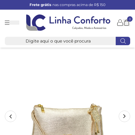
Frete grátis
nas compras acima de R$ 150
0
Linha
Conforto