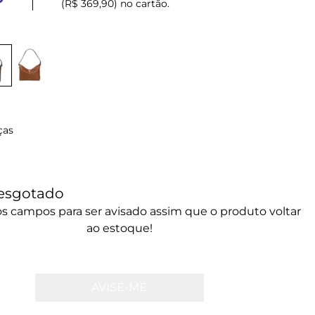
(R$ 369,90) no cartão.
ças
esgotado
s campos para ser avisado assim que o produto voltar
ao estoque!
AVISE-ME