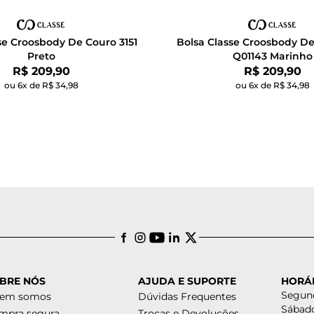
se Croosbody De Couro 3151
Bolsa Classe Croosbody De
Preto
Q01143 Marinho
Por:
Por:
R$ 209,90
R$ 209,90
ou 6x de R$ 34,98
ou 6x de R$ 34,98
BRE NÓS
AJUDA E SUPORTE
HORÁ
Segund
em somos
Dúvidas Frequentes
Sábado
mpra segura
Trocas e Devoluções