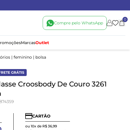
0
Compre pelo WhatsApp
romoções
Marcas
Outlet
órios
|
feminino
|
bolsa
FRETE GRÁTIS
lasse Croosbody De Couro 3261
m
874359
CARTÃO
ou 10x de R$ 36,99
0