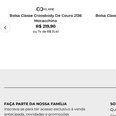
Bolsa Classe Croosbody De Couro 2136
Bolsa Clas
Mocacchino
Por:
R$ 219,90
ou 7x de R$ 31,41
FAÇA PARTE DA NOSSA FAMÍLIA
SO
Inscreva-se para ter acesso exclusivo à venda
Qu
antecipada, novidades e promoções
Co