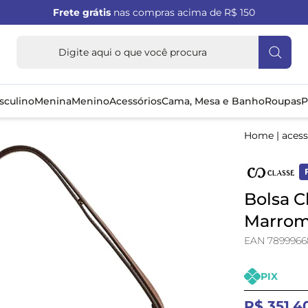
Frete grátis
nas compras acima de R$ 150
sculino
Menina
Menino
Acessórios
Cama, Mesa e Banho
Roupas
P
Home
|
acess
Bolsa C
Marro
EAN 7899966
PIX
R$ 351,4