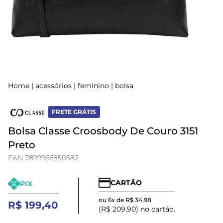
Home
|
acessórios
|
feminino
|
bolsa
FRETE GRÁTIS
Bolsa Classe Croosbody De Couro 3151
Preto
EAN 7899966850582
CARTÃO
PIX
ou 6x de R$ 34,98
R$ 199,40
(R$ 209,90) no cartão.