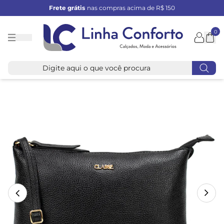
Frete grátis
nas compras acima de R$ 150
0
Linha
Conforto