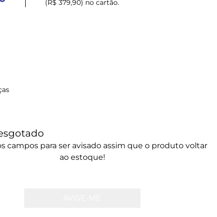
(R$ 379,90) no cartão.
ças
esgotado
s campos para ser avisado assim que o produto voltar
ao estoque!
AVISE-ME