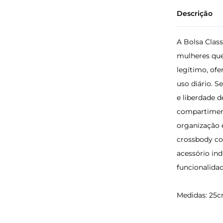
Descrição
A Bolsa Class
mulheres que
legítimo, ofe
uso diário. 
e liberdade 
compartiment
organização 
crossbody co
acessório in
funcionalida
Medidas: 25cm