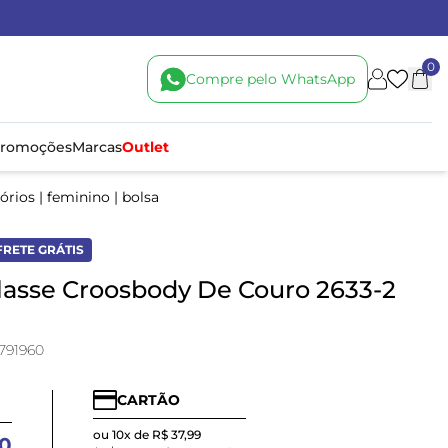
0
Compre pelo WhatsApp
romoções
Marcas
Outlet
órios
|
feminino
|
bolsa
FRETE GRÁTIS
lasse Croosbody De Couro 2633-2
791960
CARTÃO
ou 10x de R$ 37,99
90