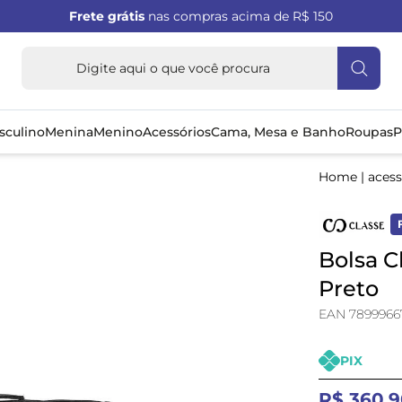
Frete grátis
nas compras acima de R$ 150
sculino
Menina
Menino
Acessórios
Cama, Mesa e Banho
Roupas
P
Home
|
acess
Bolsa C
Preto
EAN 7899966
PIX
R$ 360,