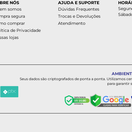
BRE NÓS
AJUDA E SUPORTE
HORÁ
Segund
em somos
Dúvidas Frequentes
Sábado
mpra segura
Trocas e Devoluções
mo comprar
Atendimento
ítica de Privacidade
sas lojas
AMBIENT
Seus dados são criptografados de ponta a ponta. Utilizamos ce
para garantir 