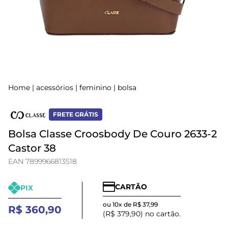
Home
|
acessórios
|
feminino
|
bolsa
FRETE GRÁTIS
Bolsa Classe Croosbody De Couro 2633-2
Castor 38
EAN 7899966813518
CARTÃO
PIX
ou 10x de R$ 37,99
R$ 360,90
(R$ 379,90) no cartão.