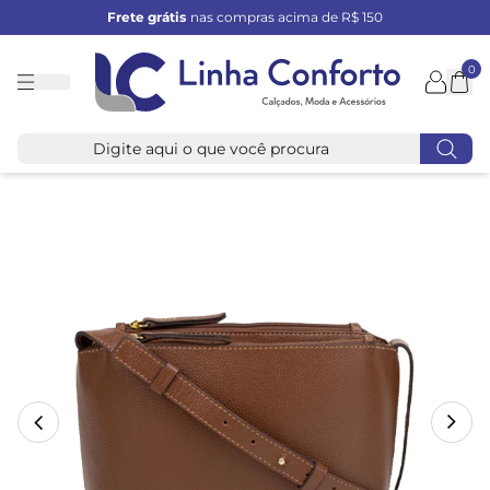
Frete grátis
nas compras acima de R$ 150
0
Linha
Conforto