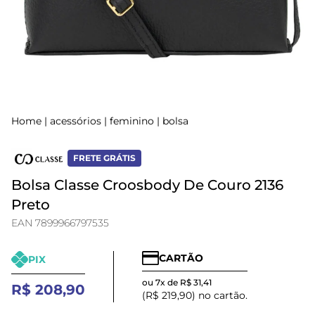
Home
|
acessórios
|
feminino
|
bolsa
FRETE GRÁTIS
Bolsa Classe Croosbody De Couro 2136
Preto
EAN 7899966797535
CARTÃO
PIX
ou 7x de R$ 31,41
R$ 208,90
(R$ 219,90) no cartão.