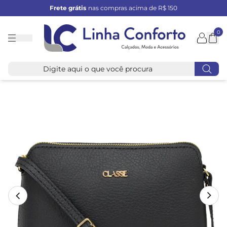
Frete grátis
nas compras acima de R$ 150
0
Linha
Conforto