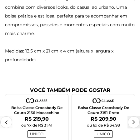
combina com diversos looks, do casual ao urbano. Uma
bolsa prática e estilosa, perfeita para te acompanhar em
compromissos, passeios e momentos especiais com muito
mais charme.
Medidas: 13,5 cm x 21 cm x 4 cm (altura x largura x
profundidade)
VOCÊ TAMBÉM PODE GOSTAR
Bolsa Classe Croosbody De
Bolsa Classe Croosbody De
Couro 2136 Mocacchino
Couro 3151 Preto
Por:
Por:
R$ 219,90
R$ 209,90
ou 7x de R$ 31,41
ou 6x de R$ 34,98
UNICO
UNICO