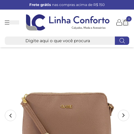
Frete grátis
nas compras acima de R$ 150
0
Linha
Conforto