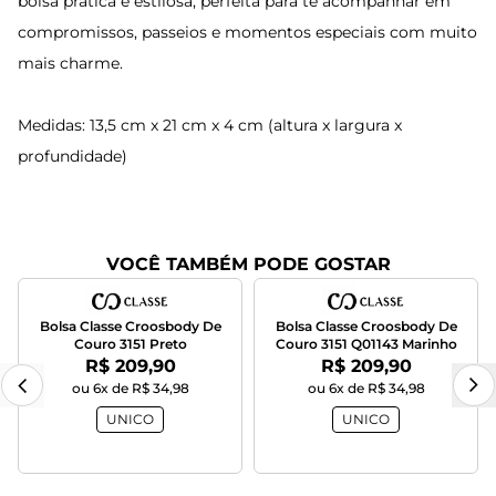
bolsa prática e estilosa, perfeita para te acompanhar em
compromissos, passeios e momentos especiais com muito
mais charme.
Medidas: 13,5 cm x 21 cm x 4 cm (altura x largura x
profundidade)
VOCÊ TAMBÉM PODE GOSTAR
Bolsa Classe Croosbody De
Bolsa Classe Croosbody De
Couro 3151 Preto
Couro 3151 Q01143 Marinho
Por:
Por:
R$ 209,90
R$ 209,90
ou 6x de R$ 34,98
ou 6x de R$ 34,98
UNICO
UNICO