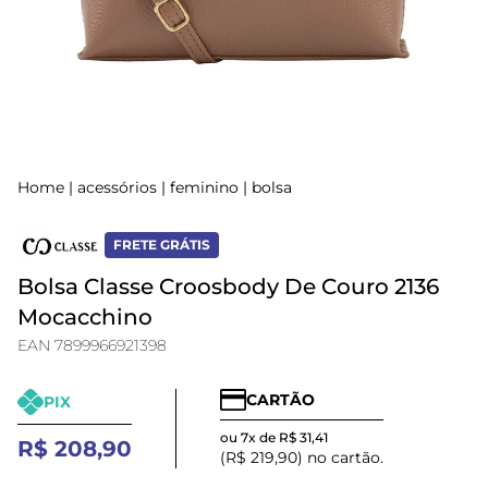
Home
|
acessórios
|
feminino
|
bolsa
FRETE GRÁTIS
Bolsa Classe Croosbody De Couro 2136
Mocacchino
EAN 7899966921398
CARTÃO
PIX
ou 7x de R$ 31,41
R$ 208,90
(R$ 219,90) no cartão.