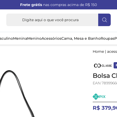
Frete grátis
nas compras acima de R$ 150
sculino
Menina
Menino
Acessórios
Cama, Mesa e Banho
Roupas
P
Home
|
acess
Bolsa C
EAN 7899966
PIX
R$ 379,9