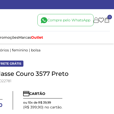
0
Compre pelo WhatsApp
romoções
Marcas
Outlet
órios
|
feminino
|
bolsa
FRETE GRÁTIS
lasse Couro 3577 Preto
022781
CARTÃO
ou 10x de R$ 39,99
0
(R$ 399,90) no cartão.