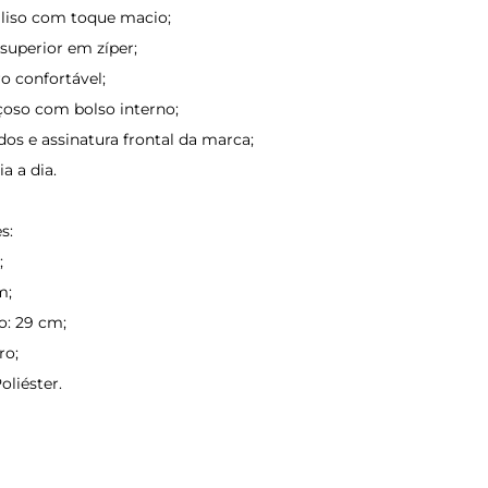
liso com toque macio;
uperior em zíper;
o confortável;
çoso com bolso interno;
os e assinatura frontal da marca;
ia a dia.
s:
;
m;
: 29 cm;
ro;
oliéster.