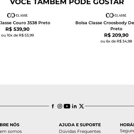
VOCÊ TAMBÉM PODE GOSTAR
Classe Couro 3538 Preto
Bolsa Classe Croosbody De
Por:
Preto
R$ 539,90
Por:
R$ 209,90
ou 10x de R$ 53,99
ou 6x de R$ 34,98
BRE NÓS
AJUDA E SUPORTE
HORÁ
Segund
em somos
Dúvidas Frequentes