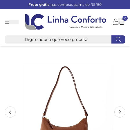
Frete grátis
nas compras acima de R$ 150
0
Linha
Conforto