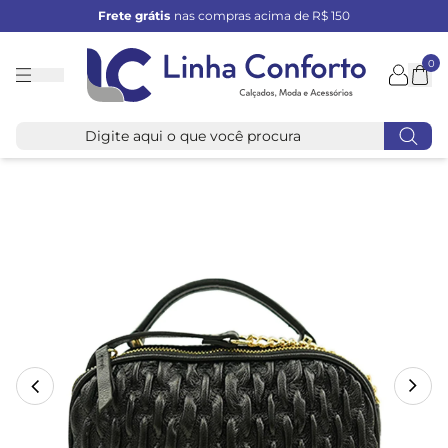
Frete grátis
nas compras acima de R$ 150
0
Linha
Conforto