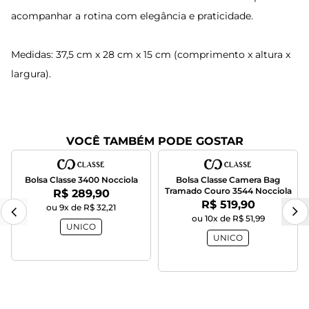
acompanhar a rotina com elegância e praticidade.
Medidas: 37,5 cm x 28 cm x 15 cm (comprimento x altura x
largura).
VOCÊ TAMBÉM PODE GOSTAR
Bolsa Classe 3400 Nocciola
Bolsa Classe Camera Bag
Tramado Couro 3544 Nocciola
Por:
R$ 289,90
Por:
R$ 519,90
ou 9x de R$ 32,21
ou 10x de R$ 51,99
UNICO
UNICO