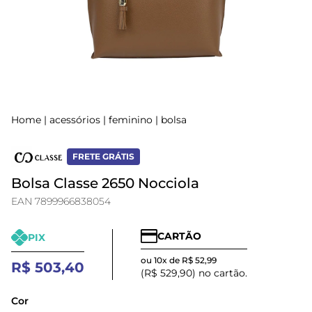
Home
|
acessórios
|
feminino
|
bolsa
FRETE GRÁTIS
Bolsa Classe 2650 Nocciola
EAN 7899966838054
CARTÃO
PIX
ou 10x de R$ 52,99
R$ 503,40
(R$ 529,90) no cartão.
Cor