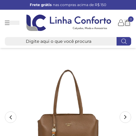
Frete grátis
nas compras acima de R$ 150
0
Linha
Conforto