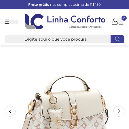
Frete grátis
nas compras acima de R$ 150
0
Linha
Conforto