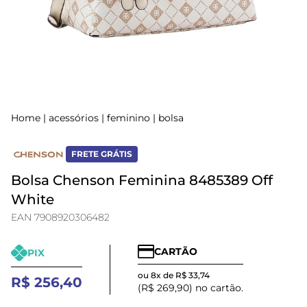
Home
|
acessórios
|
feminino
|
bolsa
FRETE GRÁTIS
Bolsa Chenson Feminina 8485389 Off
White
EAN 7908920306482
CARTÃO
PIX
ou 8x de R$ 33,74
R$ 256,40
(R$ 269,90) no cartão.