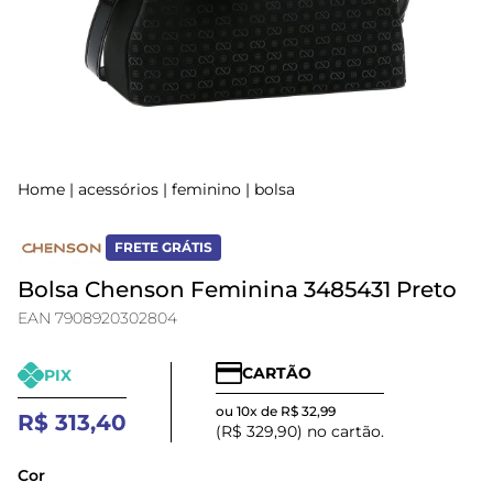
Home
|
acessórios
|
feminino
|
bolsa
FRETE GRÁTIS
Bolsa Chenson Feminina 3485431 Preto
EAN 7908920302804
CARTÃO
PIX
ou 10x de R$ 32,99
R$ 313,40
(R$ 329,90) no cartão.
Cor