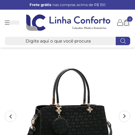
Frete grátis
nas compras acima de R$ 150
0
Linha
Conforto