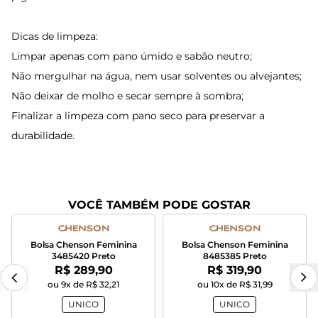
Dicas de limpeza:
Limpar apenas com pano úmido e sabão neutro;
Não mergulhar na água, nem usar solventes ou alvejantes;
Não deixar de molho e secar sempre à sombra;
Finalizar a limpeza com pano seco para preservar a
durabilidade.
VOCÊ TAMBÉM PODE GOSTAR
Bolsa Chenson Feminina
Bolsa Chenson Feminina
3485420 Preto
8485385 Preto
Por:
Por:
R$ 289,90
R$ 319,90
ou 9x de R$ 32,21
ou 10x de R$ 31,99
UNICO
UNICO