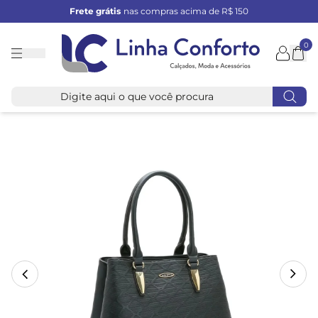
Frete grátis
nas compras acima de R$ 150
0
Linha
Conforto