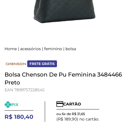
Home
|
acessórios
|
feminino
|
bolsa
FRETE GRÁTIS
Bolsa Chenson De Pu Feminina 3484466
Preto
EAN 7899757228545
CARTÃO
PIX
ou 6x de R$ 31,65
R$ 180,40
(R$ 189,90) no cartão.