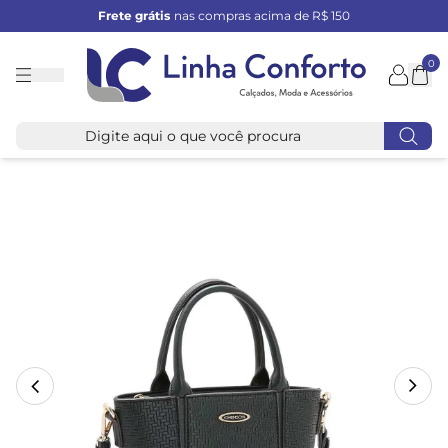
Frete grátis
nas compras acima de R$ 150
0
Linha
Conforto