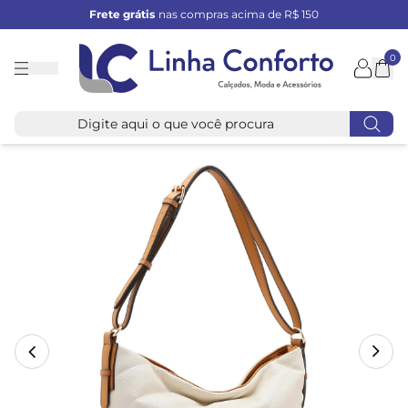
Frete grátis
nas compras acima de R$ 150
0
Linha
Conforto