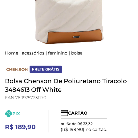
Home
|
acessórios
|
feminino
|
bolsa
FRETE GRÁTIS
Bolsa Chenson De Poliuretano Tiracolo
3484613 Off White
EAN 7899757231170
CARTÃO
PIX
ou 6x de R$ 33,32
R$ 189,90
(R$ 199,90) no cartão.