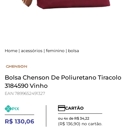
Home
|
acessórios
|
feminino
|
bolsa
Bolsa Chenson De Poliuretano Tiracolo
3184590 Vinho
EAN 7899652491327
CARTÃO
PIX
ou 4x de R$ 34,22
R$ 130,06
(R$ 136,90) no cartão.