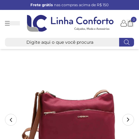
Frete grátis
nas compras acima de R$ 150
0
Linha
Conforto