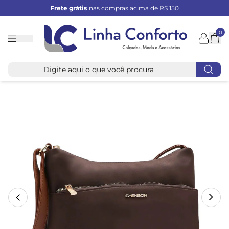
Frete grátis
nas compras acima de R$ 150
0
Linha
Conforto