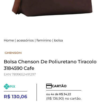
Home
|
acessórios
|
feminino
|
bolsa
Bolsa Chenson De Poliuretano Tiracolo
3184590 Cafe
EAN 7899652491297
CARTÃO
PIX
ou 4x de R$ 34,22
R$ 130,06
(R$ 136,90) no cartão.