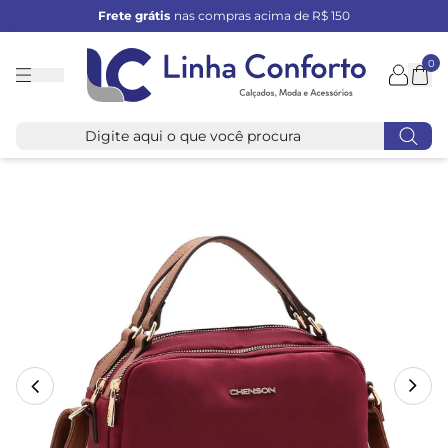
Frete grátis
nas compras acima de R$ 150
0
Linha
Conforto