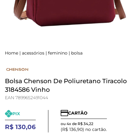
Home
|
acessórios
|
feminino
|
bolsa
Bolsa Chenson De Poliuretano Tiracolo
3184586 Vinho
EAN 7899652491044
CARTÃO
PIX
ou 4x de R$ 34,22
R$ 130,06
(R$ 136,90) no cartão.