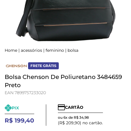
Home
|
acessórios
|
feminino
|
bolsa
FRETE GRÁTIS
Bolsa Chenson De Poliuretano 3484659
Preto
EAN 7899757233020
CARTÃO
PIX
ou 6x de R$ 34,98
R$ 199,40
(R$ 209,90) no cartão.