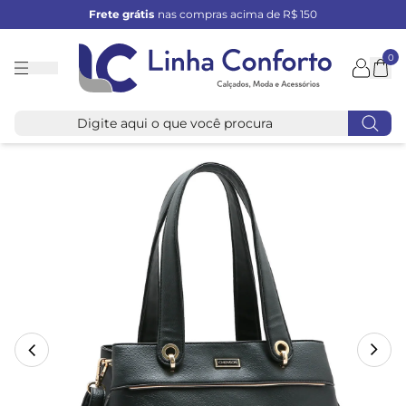
Frete grátis
nas compras acima de R$ 150
0
Linha
Conforto