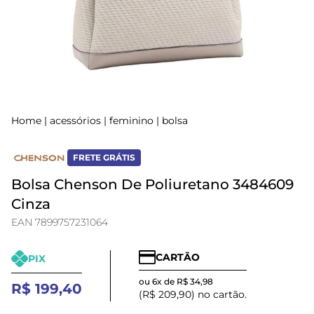
Home
|
acessórios
|
feminino
|
bolsa
FRETE GRÁTIS
Bolsa Chenson De Poliuretano 3484609
Cinza
EAN 7899757231064
CARTÃO
PIX
ou 6x de R$ 34,98
R$ 199,40
(R$ 209,90) no cartão.