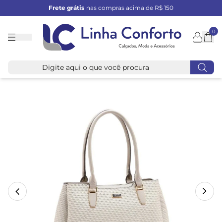
Frete grátis
nas compras acima de R$ 150
0
Linha
Conforto