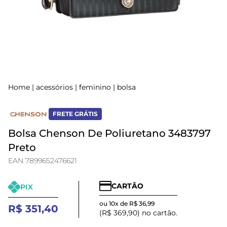
Home
|
acessórios
|
feminino
|
bolsa
FRETE GRÁTIS
Bolsa Chenson De Poliuretano 3483797
Preto
EAN 7899652476621
CARTÃO
PIX
ou 10x de R$ 36,99
R$ 351,40
(R$ 369,90) no cartão.