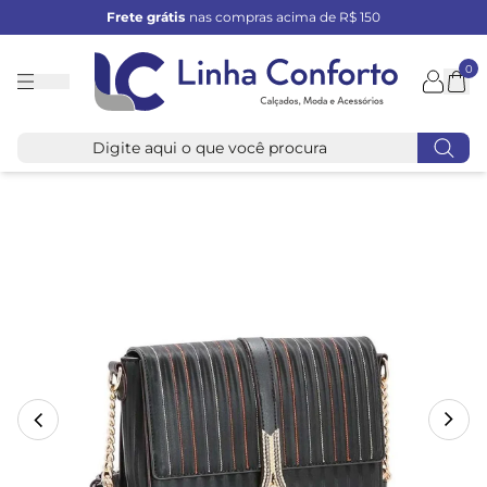
Frete grátis
nas compras acima de R$ 150
0
Linha
Conforto