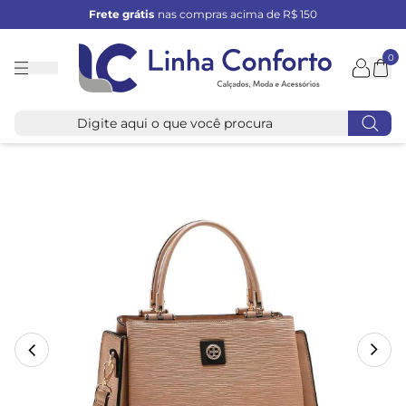
Frete grátis
nas compras acima de R$ 150
0
Linha
Conforto