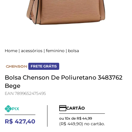
Home
|
acessórios
|
feminino
|
bolsa
FRETE GRÁTIS
Bolsa Chenson De Poliuretano 3483762
Bege
EAN 7899652475495
CARTÃO
PIX
ou 10x de R$ 44,99
R$ 427,40
(R$ 449,90) no cartão.