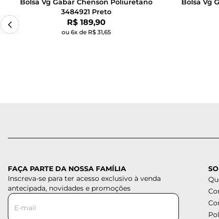
Bolsa Vg Gabar Chenson Poliuretano
Bolsa Vg 
3484921 Preto
Por:
R$ 189,90
ou 6x de R$ 31,65
FAÇA PARTE DA NOSSA FAMÍLIA
SO
Inscreva-se para ter acesso exclusivo à venda
Qu
antecipada, novidades e promoções
Co
Co
Pol