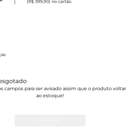
(R$ 399,90) no cartão.
ças
esgotado
s campos para ser avisado assim que o produto voltar
ao estoque!
AVISE-ME