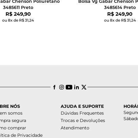
Gabar Chenson Poliuretano
Bolsa Vg Gabar Chenson P
3485611 Preto
3485614 Preto
Por:
Por:
R$ 249,90
R$ 249,90
ou 8x de R$ 31,24
ou 8x de R$ 31,24
BRE NÓS
AJUDA E SUPORTE
HORÁ
Segund
em somos
Dúvidas Frequentes
Sábado
mpra segura
Trocas e Devoluções
mo comprar
Atendimento
ítica de Privacidade