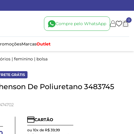
0
Compre pelo WhatsApp
romoções
Marcas
Outlet
órios
|
feminino
|
bolsa
FRETE GRÁTIS
henson De Poliuretano 3483745
474702
CARTÃO
ou 10x de R$ 39,99
0