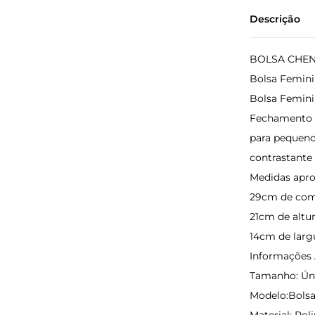
Descrição
BOLSA CHEN
Bolsa Femin
Bolsa Femini
Fechamento 
para pequeno
contrastante
Medidas apr
29cm de co
21cm de altu
14cm de larg
Informações 
Tamanho: Ún
Modelo:Bols
Material: Po