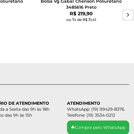
oliuretano
Bolsa Vg Gabar Chenson Poliuretano
3485616 Preto
Por:
R$ 219,90
ou 7x de R$ 31,41
RIO DE ATENDIMENTO
ATENDIMENTO
a a Sexta das 9h às 18h
WhatsApp: (19) 99429-8376
s das 9h às 15h
Telefone: (19) 3534-0212
☘
Compre pelo WhatsApp