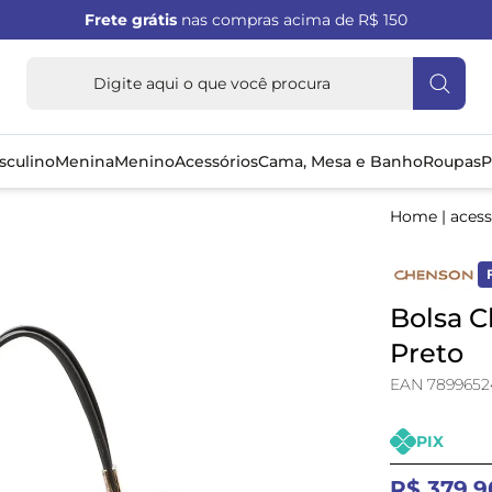
Frete grátis
nas compras acima de R$ 150
sculino
Menina
Menino
Acessórios
Cama, Mesa e Banho
Roupas
P
Home
|
acess
Bolsa C
Preto
EAN 7899652
PIX
R$ 379,9