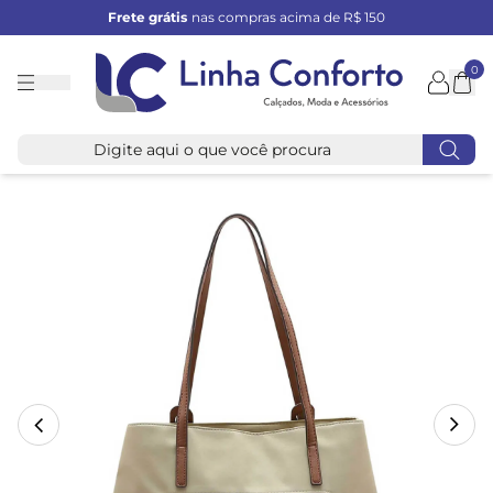
Frete grátis
nas compras acima de R$ 150
0
Linha
Conforto