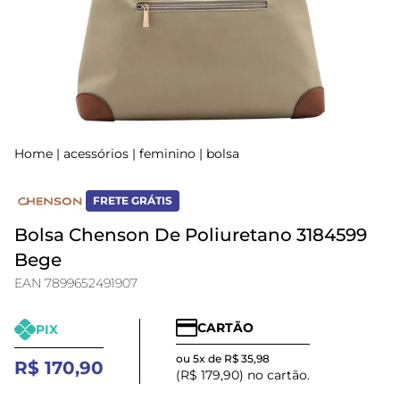
Home
|
acessórios
|
feminino
|
bolsa
FRETE GRÁTIS
Bolsa Chenson De Poliuretano 3184599
Bege
EAN 7899652491907
CARTÃO
PIX
ou 5x de R$ 35,98
R$ 170,90
(R$ 179,90) no cartão.