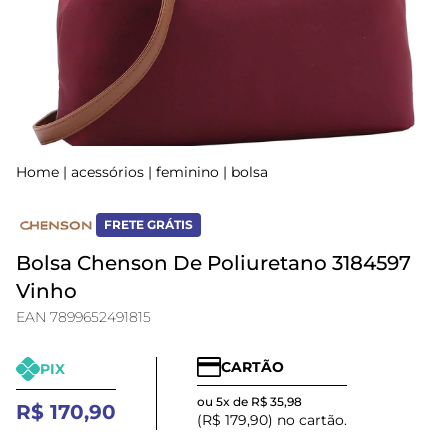
Home
|
acessórios
|
feminino
|
bolsa
FRETE GRÁTIS
Bolsa Chenson De Poliuretano 3184597
Vinho
EAN 7899652491815
CARTÃO
PIX
ou 5x de R$ 35,98
R$ 170,90
(R$ 179,90) no cartão.