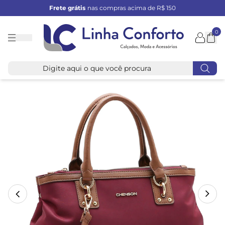
Frete grátis
nas compras acima de R$ 150
0
Linha
Conforto