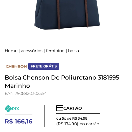
Home
|
acessórios
|
feminino
|
bolsa
FRETE GRÁTIS
Bolsa Chenson De Poliuretano 3181595
Marinho
EAN 7908920302354
CARTÃO
PIX
ou 5x de R$ 34,98
R$ 166,16
(R$ 174,90) no cartão.