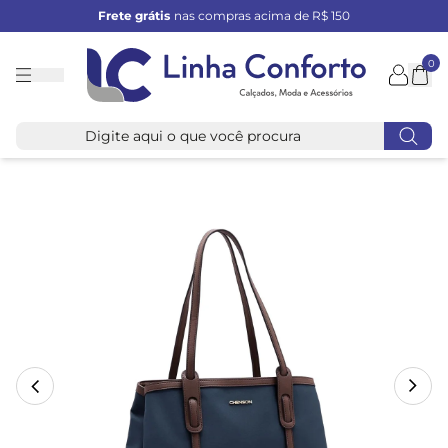
Frete grátis
nas compras acima de R$ 150
0
Linha
Conforto