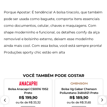
Porque Apostar: É tendência! A bolsa tiracolo, que também
pode ser usada como baguete, comporta itens essenciais
como documentos, celular, chaves e maquiagens. Com
shape moderninho e funcional, os detalhes comfy da alça
removível e bolsinho externo, deixam esse modelinho
ainda mais cool. Com essa bolsa, você está sempre pronta!
Produções sporty chic estão em alta
VOCÊ TAMBÉM PODE GOSTAR
Bolsa Anacapri C50016 1952
Bolsa Vg Gabar Chenson
Preto
Poliuretano 3484921 Preto
Por:
Por:
R$ 199,90
R$ 189,90
ou 6x de R$ 33,32
ou 6x de R$ 31,65