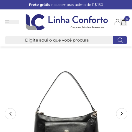
Frete grátis
nas compras acima de R$ 150
0
Linha
Conforto