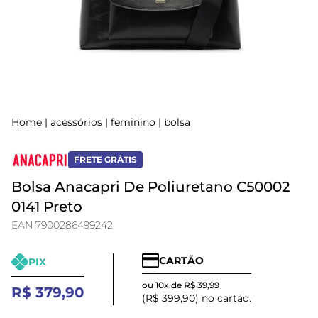
Home
|
acessórios
|
feminino
|
bolsa
FRETE GRÁTIS
Bolsa Anacapri De Poliuretano C50002
0141 Preto
EAN 7900286499242
CARTÃO
PIX
ou 10x de R$ 39,99
R$ 379,90
(R$ 399,90) no cartão.