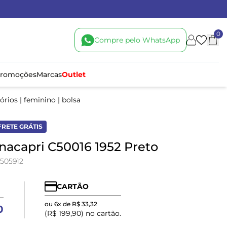
0
Compre pelo WhatsApp
romoções
Marcas
Outlet
órios
|
feminino
|
bolsa
FRETE GRÁTIS
nacapri C50016 1952 Preto
505912
CARTÃO
ou 6x de R$ 33,32
0
(R$ 199,90) no cartão.