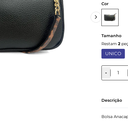
Cor
Tamanho
Restam
2
peç
UNICO
-
Descrição
Bolsa Anacap