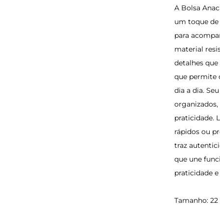
A Bolsa Anac
um toque de 
para acompan
material res
detalhes que
que permite 
dia a dia. S
organizados,
praticidade. 
rápidos ou p
traz autenti
que une funci
praticidade e
Tamanho: 22 