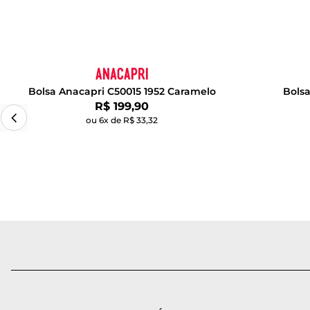
Bolsa Anacapri C50015 1952 Caramelo
Bols
Por:
R$ 199,90
ou 6x de R$ 33,32