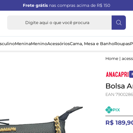
Frete grátis
nas compras acima de R$ 150
sculino
Menina
Menino
Acessórios
Cama, Mesa e Banho
Roupas
P
Home
|
acess
Bolsa A
EAN 7900286
PIX
R$ 189,9