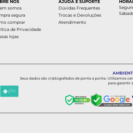
BRE NÓS
AJUDA E SUPORTE
HORÁ
Segund
em somos
Dúvidas Frequentes
Sábado
mpra segura
Trocas e Devoluções
mo comprar
Atendimento
ítica de Privacidade
sas lojas
AMBIENT
Seus dados são criptografados de ponta a ponta. Utilizamos ce
para garantir 